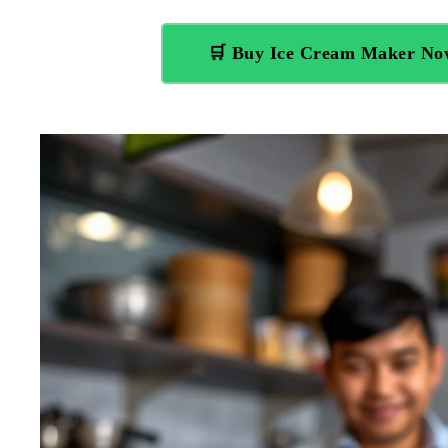
🛒 Buy Ice Cream Maker N