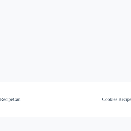
Skip
to
content
RecipeCan
Cookies Recip